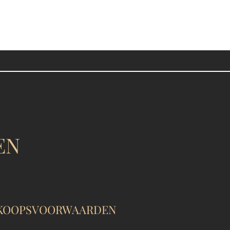
RKET BVBA
EN
KOOPSVOORWAARDEN