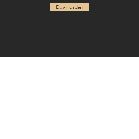
Downloaden
09/374 66 08