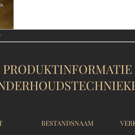
NIEUWPA
s
PRODUKTINFORMATIE
NDERHOUDSTECHNIEK
T
BESTANDSNAAM
VER